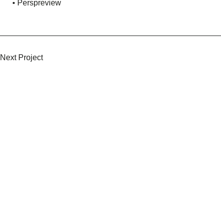
• Perspreview
Keep Scrolling
Next Project