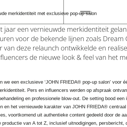
e merkidentiteit met exclusieve pop-up salon
 jaar een vernieuwde merkidentiteit gelan
euren voor de bekende lijnen zoals Dream 
er van deze relaunch ontwikkelde en reali
nfluencers de nieuwe look & feel van het m
en we een exclusieve ‘JOHN FRIEDA® pop-up salon’ voor één
rkidentiteit. Pers en influencers werden op afspraak ontvan
 behandeling en professionele blow-out. De setting bood een
en en het vernieuwde karakter van JOHN FRIEDA® centraal 
ies, voortkomend uit authentieke content gedeeld door de 
 productie van A tot Z, inclusief uitnodigingen, persbericht,